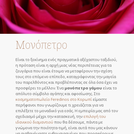
Μονόπετρο
Είναι το ξεκίνημα ενός πραγματικά αξέχαστου ταξιδιού,
η πρόταση είναι η αρχή μιας νέας περιπέτειας για τα
ζευγάρια που είναι έτοιμα να μεταφέρουν την σχέση
τους στο επόμενο επίπεδο, καταγράφοντας την μαγεία
του παρελθόντος και προβλέποντας σε όλα όσα έχει να
προσφέρει το μέλλον. Ένα
μονόπετρο γάμου
είναι το
απόλυτο σύμβολο αγάπης και αφοσίωσης. Στο
κοσμηματοπωλείο Feredinos στο Κορωπί
είμαστε
περήφανοι που γνωρίζουμε τι χρειάζεται για να
επιλέξετε το μοναδικό για εσάς. Η εμπειρία μας από τον
σχεδιασμό μέχρι την κατασκευή, την
επιλογή του
ιδανικού διαμαντιού
που θα δέσουμε, πάντα με
γνώμονα την ποιότητα-τιμή, είναι αυτά που μας κάνουν
να αισθανόμαστε ενθουσιασμένοι που προσφέρουμε