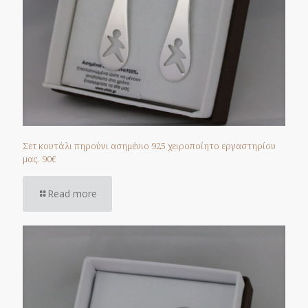
Σετ κουτάλι πηρούνι ασημένιο 925 χειροποίητο εργαστηρίου
μας. 90€
Read more