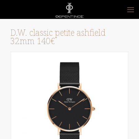
D.W. classic petite ashfield
32mm 140€