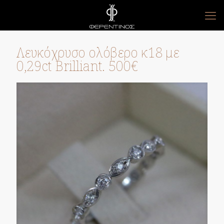
Λευκόχρυσο ολόβερο κ18 με
0,29ct Brilliant. 500€