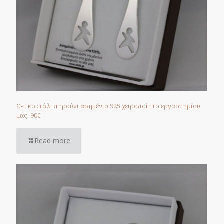
Σετ κουτάλι πηρούνι ασημένιο 925 χειροποίητο εργαστηρίου
μας. 90€
Read more